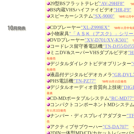
29型BSフラットテレビ
"AV-29HF8"
'
BS内蔵VHSハイファイビデオ
"HR-F9"
スピーカーシステム
"SX-9000"
'98年12
CDプレーヤー
"XL-Z999EX"
'98年11月中
小物家具
"「ＡＳＫ（アスク）」シリー
DVDプレーヤー
"XV-D701/XV-K501"
コードレス留守番電話機
"TN-DJ55/DJ5
ミニDV&スーパーVHSダブルビデオ
"H
旬発売
デジタルダイレクトビデオプリンター
"
旬発売
液晶付デジタルビデオカメラ
"GR-DVL
PHS電話機
"TN-PZ77"
'98年10月15日発売
デジタルオーディオ音質向上技術
"DIG
発表
CD-MDポータブルシステム
"RC-MD77"
コンパクトコンポーネントMDシステ
年11月2日発売
ナンバー・ディスプレイアダプター
"T
売
アクティブサブウーハー
"CS-DA707"
2DIN一体型MD/CD/カセットレシーバ