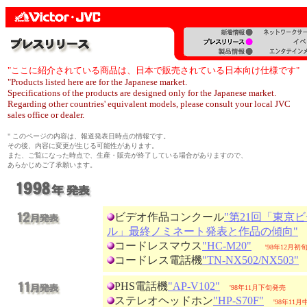
"ここに紹介されている商品は、日本で販売されている日本向け仕様です"
"Products listed here are for the Japanese market.
Specifications of the products are designed only for the Japanese market.
Regarding other countries' equivalent models, please consult your local JVC
sales office or dealer.
" このページの内容は、報道発表日時点の情報です。
その後、内容に変更が生じる可能性があります。
また、ご覧になった時点で、生産・販売が終了している場合がありますので、
あらかじめご了承願います。
ビデオ作品コンクール
"第21回「東京
ル」最終ノミネート発表と作品の傾向"
コードレスマウス
"HC-M20"
'98年12月初
コードレス電話機
"TN-NX502/NX503"
PHS電話機
"AP-V102"
'98年11月下旬発売
ステレオヘッドホン
"HP-S70F"
'98年11