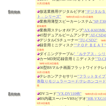
11月2日発売
放送業務用デジタルビデオ
"デジタル
ト」シリーズ"
'98年9月16日/11月1日発売
業務用薄型スピーカーシステム
"SP-T30
初旬発売
業務用ステレオAVアンプ
"AX-K603MKI
45型デュアルビームアンテナ
"AT-CSD4
デジタルCSチューナー
"TU-CSD2"
'98
録音用ミニディスク
"”ＰＯＰ ＢＥＡＴ
日発売
ダイニングテーブル
"「ルテアス」シリ
カーMD対応録音用ミニディスク
"”D-
'98年10月20日発売
36型BSマルチ画面フラットワイドテレ
10月1日発売
テレホンアクセサリー
"フラットタイ
巻取りモジュラーコード/テレホンコード
売
DVコード
"VX-DV110他"
'98年9月1日/10月1
BS内蔵スーパーVHSビデオ
"HR-VXG10
9月10日発売