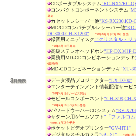
CDポータブルシステム
"RC-NX5/RC-Q
コンパクトコンポーネントシステム
"M
発売
カセットレシーバー他
"KS-RX230,KD-C
MD/CDコンパチブルレシーバー他
"KD-
DC3000,CH-X1200"
'98年6月1日/7月16日発売
録音用ミニディスク
"”クリスタル・ジ
'98年6月10日発売
高級ステレオヘッドホン
"HP-DX3/HP-
業務用MD-CDコンビネーションデッキ
6日発売
MD-CDコンビネーションデッキ
"XU-30
データ液晶プロジェクター
"LX-D700"
エンターテインメント情報配信サービ
'98年4月1日サービス開始
モビールコンポーネント
"CH-X99,CH-X
'98年4月10日/5月6日発売
パワードウーハーCDシステム
"RV-X70
サターン用ゲームソフト
"「ファルコム
'98年11月発売予定
ポケットビデオプリンター
"GV-HT1"
デジタルスチルカメラ
"GC-S1"
'98年3月