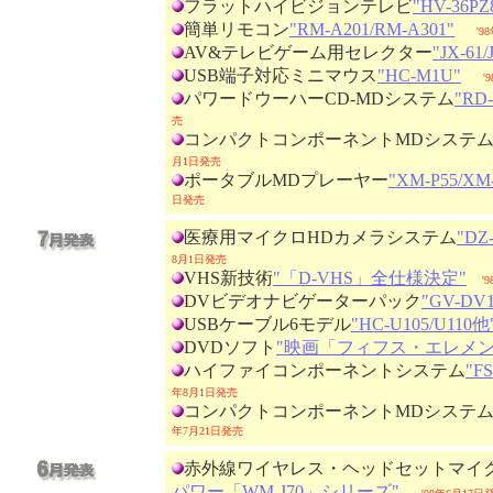
フラットハイビジョンテレビ
"HV-36P
簡単リモコン
"RM-A201/RM-A301"
'9
AV&テレビゲーム用セレクター
"JX-61/
USB端子対応ミニマウス
"HC-M1U"
'
パワードウーハーCD-MDシステム
"RD
売
コンパクトコンポーネントMDシステ
月1日発売
ポータブルMDプレーヤー
"XM-P55/XM-
日発売
医療用マイクロHDカメラシステム
"DZ
8月1日発売
VHS新技術
"「D-VHS」全仕様決定"
'
DVビデオナビゲーターパック
"GV-DV1
USBケーブル6モデル
"HC-U105/U110他
DVDソフト
"映画「フィフス・エレメン
ハイファイコンポーネントシステム
"FS
年8月1日発売
コンパクトコンポーネントMDシステ
年7月21日発売
赤外線ワイヤレス・ヘッドセットマイ
パワー「WM-J70」シリーズ"