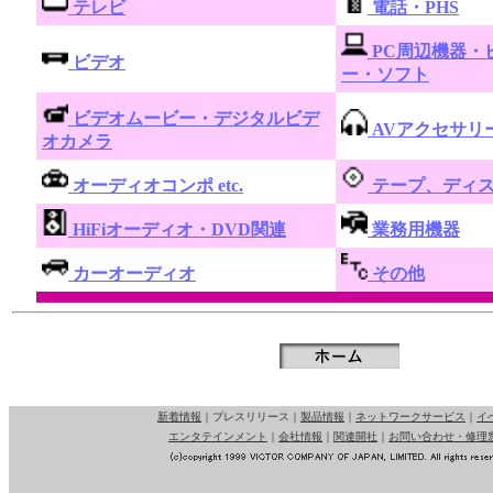
テレビ
電話・PHS
PC周辺機器・
ビデオ
ー・ソフト
ビデオムービー・デジタルビデ
AVアクセサリ
オカメラ
オーディオコンポ etc.
テープ、ディ
HiFiオーディオ・DVD関連
業務用機器
カーオーディオ
その他
新着情報
｜
プレスリリース
｜
製品情報
｜
ネットワークサービス
｜
イ
エンタテインメント
｜
会社情報
｜
関連開社
｜
お問い合わせ・修理