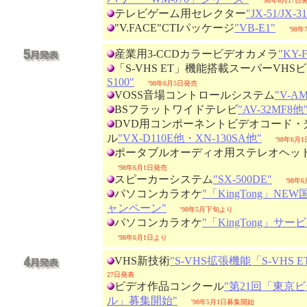
'98年6月17日
テレビゲーム用セレクター
"JX-51/JX-31
"V.FACE"CTIパッケージ
"VB-E1"
'98
産業用3-CCDカラービデオカメラ
"KY-F
「S-VHS ET」機能搭載スーパーVHS
S100"
'98年6月5日発売
VOSS音場コントロールシステム
"V-A
BSフラットワイドテレビ
"AV-32MF8他
DVD用コンポーネントビデオコード・
ル
"VX-D110E他・XN-130SA他"
'98年6月
ポータブルオーディオ用ステレオヘッ
'98年6月1日発売
スピーカーシステム
"SX-500DE"
'98年
パソコンカラオケ
"「KingTong」N
ャンペーン"
'98年5月下旬より
パソコンカラオケ
"「KingTong」サ
'98年6月1日より
VHS新技術
"S-VHS拡張機能「S-VHS 
27日発表
ビデオ作品コンクール
"第21回「東京
ル」募集開始"
'98年5月1日募集開始