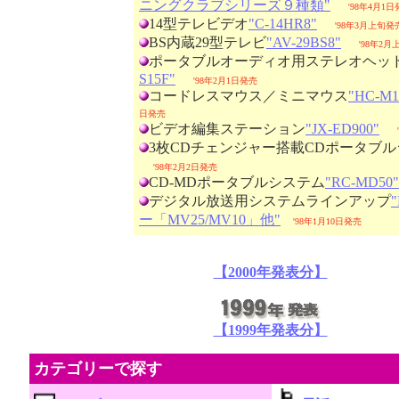
ニングクラブシリーズ９種類"
'98年4月1
14型テレビデオ
"C-14HR8"
'98年3月上旬発
BS内蔵29型テレビ
"AV-29BS8"
'98年2
ポータブルオーディオ用ステレオヘッ
S15F"
'98年2月1日発売
コードレスマウス／ミニマウス
"HC-M1
日発売
ビデオ編集ステーション
"JX-ED900"
3枚CDチェンジャー搭載CDポータブ
'98年2月2日発売
CD-MDポータブルシステム
"RC-MD50"
デジタル放送用システムラインアップ
ー「MV25/MV10」他"
'98年1月10日発売
【2000年発表分】
【1999年発表分】
カテゴリーで探す