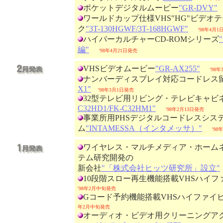
ポケットデジタルムービー
"GR-DVY"
ワールドカップ仕様VHS"HG"ビデオ
ク
"3T-130HGWF/3T-168HGWF"
'98年4月
ハイパーカルチャーCD-ROMシリーズ
編"
'98年4月21日発売
VHSビデオムービー
"GR-AX255"
'98
ナンバーディスプレイ対応コードレス
X1"
'98年3月1日発売
32型テレビ用リビング・テレビキャビ
C32HD1/FK-C32HM1"
'98年2月13日発売
事業所用PHSデジタルコードレスシス
ム
"INTAMESSA（インタメッサ）"
'9
ワイヤレス・マルチメディア・ホーム
テム研究開発の
新会社
"「株式会社ヒッツ研究所」設立"
10段階スロー再生機能搭載VHSハイフ
'98年2月中旬発売
Gコード予約機能搭載VHSハイファイ
年2月中旬発売
オーディオ・ビデオ用クリーニングア