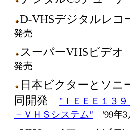
D-VHSデジタルレ
発売
スーパーVHSビデ
発売
日本ビクターとソニ
同開発
"ＩＥＥＥ１３
－ＶＨＳシステム"
'99年3