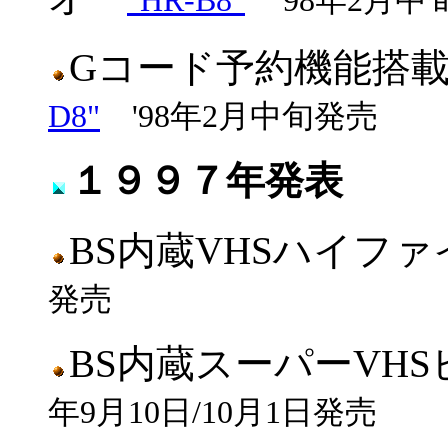
"HR-B8"
'98年2月中
Gコード予約機能搭
D8"
'98年2月中旬発売
１９９７年発表
BS内蔵VHSハイフ
発売
BS内蔵スーパーVH
年9月10日/10月1日発売