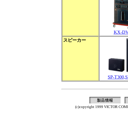
KX-DV
スピーカー
SP-T300,S
(c)copyright 1999 VICTOR COMP