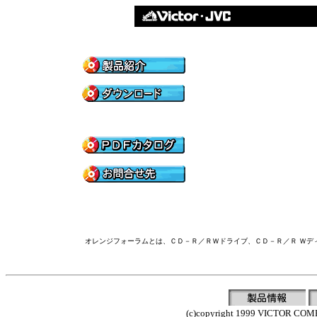
オレンジフォーラムとは、ＣＤ－Ｒ／ＲＷドライブ、ＣＤ－Ｒ／Ｒ Ｗデ
(c)copyright 1999 VICTOR COMP