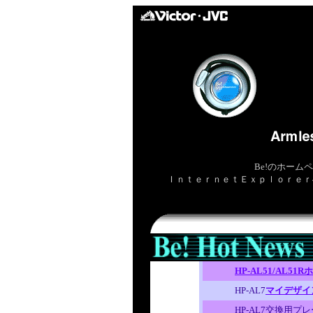
Be!のホーム
ＩｎｔｅｒｎｅｔＥｘｐｌｏｒｅｒ4
HP-AL51/AL51
HP-AL7
マイデザイ
HP-AL7交換用プ